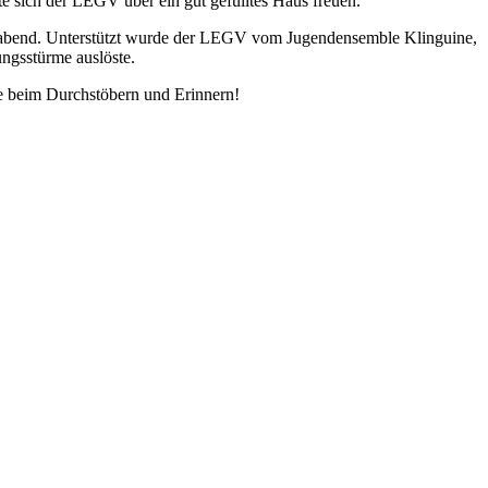
e sich der LEGV über ein gut gefülltes Haus freuen.
ertabend. Unterstützt wurde der LEGV vom Jugendensemble Klinguine,
ngsstürme auslöste.
de beim Durchstöbern und Erinnern!