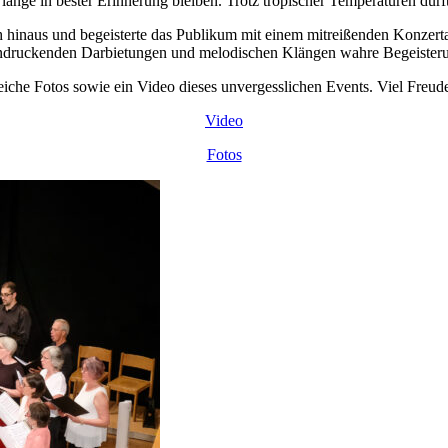
ange in bester Erinnerung bleiben. Trotz tropischer Temperaturen durft
ch hinaus und begeisterte das Publikum mit einem mitreißenden Konz
indruckenden Darbietungen und melodischen Klängen wahre Begeisteru
lreiche Fotos sowie ein Video dieses unvergesslichen Events. Viel Freu
Video
Fotos